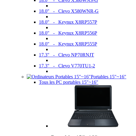
18.0" - Clevo X580WNS-G
18.0" - Clevo X580WNR-G
18.0" - Keynux X8RP557P
18.0" - Keynux X8RP556P
18.0" - Keynux X8RP555P
17.3" - Clevo NP70RNJT
17.3" - Clevo V770TU1-2
Portables 15"~16"
Tous les PC portables 15"~16"