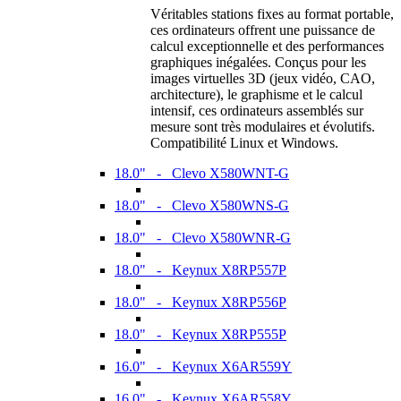
Véritables stations fixes au format portable,
ces ordinateurs offrent une puissance de
calcul exceptionnelle et des performances
graphiques inégalées. Conçus pour les
images virtuelles 3D (jeux vidéo, CAO,
architecture), le graphisme et le calcul
intensif, ces ordinateurs assemblés sur
mesure sont très modulaires et évolutifs.
Compatibilité Linux et Windows.
18.0" - Clevo X580WNT-G
18.0" - Clevo X580WNS-G
18.0" - Clevo X580WNR-G
18.0" - Keynux X8RP557P
18.0" - Keynux X8RP556P
18.0" - Keynux X8RP555P
16.0" - Keynux X6AR559Y
16.0" - Keynux X6AR558Y