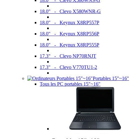
18.0" - Clevo X580WNS-G
18.0" - Clevo X580WNR-G
18.0" - Keynux X8RP557P
18.0" - Keynux X8RP556P
18.0" - Keynux X8RP555P
17.3" - Clevo NP70RNJT
17.3" - Clevo V770TU1-2
Portables 15"~16"
Tous les PC portables 15"~16"