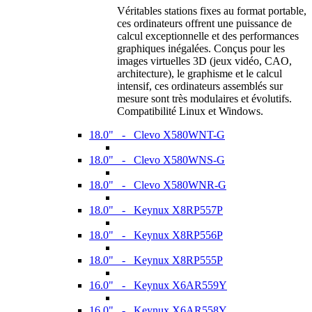
Véritables stations fixes au format portable,
ces ordinateurs offrent une puissance de
calcul exceptionnelle et des performances
graphiques inégalées. Conçus pour les
images virtuelles 3D (jeux vidéo, CAO,
architecture), le graphisme et le calcul
intensif, ces ordinateurs assemblés sur
mesure sont très modulaires et évolutifs.
Compatibilité Linux et Windows.
18.0" - Clevo X580WNT-G
18.0" - Clevo X580WNS-G
18.0" - Clevo X580WNR-G
18.0" - Keynux X8RP557P
18.0" - Keynux X8RP556P
18.0" - Keynux X8RP555P
16.0" - Keynux X6AR559Y
16.0" - Keynux X6AR558Y