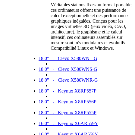
Véritables stations fixes au format portable,
ces ordinateurs offrent une puissance de
calcul exceptionnelle et des performances
graphiques inégalées. Conçus pour les
images virtuelles 3D (jeux vidéo, CAO,
architecture), le graphisme et le calcul
intensif, ces ordinateurs assemblés sur
mesure sont très modulaires et évolutifs.
Compatibilité Linux et Windows.
18.0" - Clevo X580WNT-G
18.0" - Clevo X580WNS-G
18.0" - Clevo X580WNR-G
18.0" - Keynux X8RP557P
18.0" - Keynux X8RP556P
18.0" - Keynux X8RP555P
16.0" - Keynux X6AR559Y
16.0" - Keynux X6AR558Y