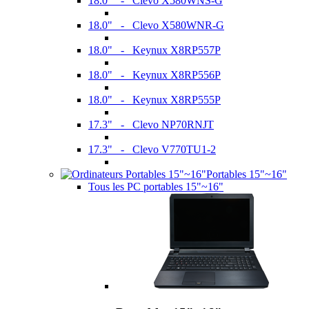
18.0" - Clevo X580WNS-G
18.0" - Clevo X580WNR-G
18.0" - Keynux X8RP557P
18.0" - Keynux X8RP556P
18.0" - Keynux X8RP555P
17.3" - Clevo NP70RNJT
17.3" - Clevo V770TU1-2
Portables 15"~16"
Tous les PC portables 15"~16"