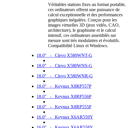
Véritables stations fixes au format portable,
ces ordinateurs offrent une puissance de
calcul exceptionnelle et des performances
graphiques inégalées. Conçus pour les
images virtuelles 3D (jeux vidéo, CAO,
architecture), le graphisme et le calcul
intensif, ces ordinateurs assemblés sur
mesure sont très modulaires et évolutifs.
Compatibilité Linux et Windows.
18.0" - Clevo X580WNT-G
18.0" - Clevo X580WNS-G
18.0" - Clevo X580WNR-G
18.0" - Keynux X8RP557P
18.0" - Keynux X8RP556P
18.0" - Keynux X8RP555P
16.0" - Keynux X6AR559Y
16.0" - Keynux X6AR558Y