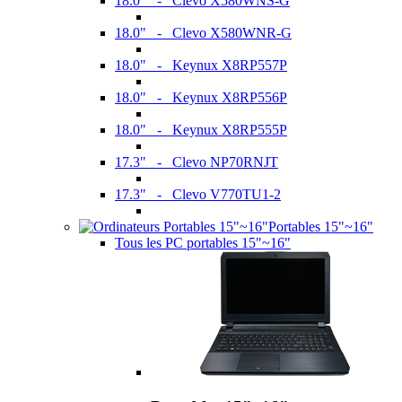
18.0" - Clevo X580WNS-G
18.0" - Clevo X580WNR-G
18.0" - Keynux X8RP557P
18.0" - Keynux X8RP556P
18.0" - Keynux X8RP555P
17.3" - Clevo NP70RNJT
17.3" - Clevo V770TU1-2
Portables 15"~16"
Tous les PC portables 15"~16"