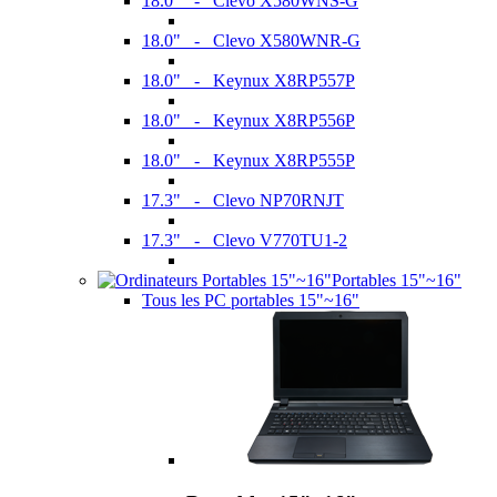
18.0" - Clevo X580WNS-G
18.0" - Clevo X580WNR-G
18.0" - Keynux X8RP557P
18.0" - Keynux X8RP556P
18.0" - Keynux X8RP555P
17.3" - Clevo NP70RNJT
17.3" - Clevo V770TU1-2
Portables 15"~16"
Tous les PC portables 15"~16"