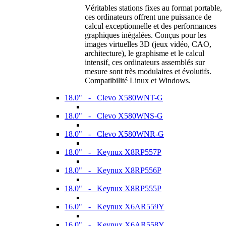
Véritables stations fixes au format portable,
ces ordinateurs offrent une puissance de
calcul exceptionnelle et des performances
graphiques inégalées. Conçus pour les
images virtuelles 3D (jeux vidéo, CAO,
architecture), le graphisme et le calcul
intensif, ces ordinateurs assemblés sur
mesure sont très modulaires et évolutifs.
Compatibilité Linux et Windows.
18.0" - Clevo X580WNT-G
18.0" - Clevo X580WNS-G
18.0" - Clevo X580WNR-G
18.0" - Keynux X8RP557P
18.0" - Keynux X8RP556P
18.0" - Keynux X8RP555P
16.0" - Keynux X6AR559Y
16.0" - Keynux X6AR558Y