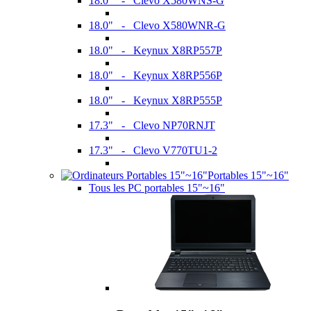
18.0" - Clevo X580WNS-G
18.0" - Clevo X580WNR-G
18.0" - Keynux X8RP557P
18.0" - Keynux X8RP556P
18.0" - Keynux X8RP555P
17.3" - Clevo NP70RNJT
17.3" - Clevo V770TU1-2
Portables 15"~16"
Tous les PC portables 15"~16"