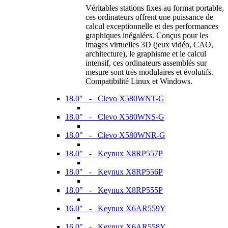
Véritables stations fixes au format portable,
ces ordinateurs offrent une puissance de
calcul exceptionnelle et des performances
graphiques inégalées. Conçus pour les
images virtuelles 3D (jeux vidéo, CAO,
architecture), le graphisme et le calcul
intensif, ces ordinateurs assemblés sur
mesure sont très modulaires et évolutifs.
Compatibilité Linux et Windows.
18.0" - Clevo X580WNT-G
18.0" - Clevo X580WNS-G
18.0" - Clevo X580WNR-G
18.0" - Keynux X8RP557P
18.0" - Keynux X8RP556P
18.0" - Keynux X8RP555P
16.0" - Keynux X6AR559Y
16.0" - Keynux X6AR558Y