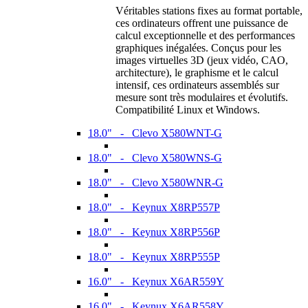
Véritables stations fixes au format portable,
ces ordinateurs offrent une puissance de
calcul exceptionnelle et des performances
graphiques inégalées. Conçus pour les
images virtuelles 3D (jeux vidéo, CAO,
architecture), le graphisme et le calcul
intensif, ces ordinateurs assemblés sur
mesure sont très modulaires et évolutifs.
Compatibilité Linux et Windows.
18.0" - Clevo X580WNT-G
18.0" - Clevo X580WNS-G
18.0" - Clevo X580WNR-G
18.0" - Keynux X8RP557P
18.0" - Keynux X8RP556P
18.0" - Keynux X8RP555P
16.0" - Keynux X6AR559Y
16.0" - Keynux X6AR558Y