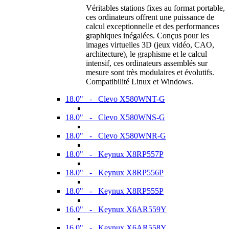
Véritables stations fixes au format portable,
ces ordinateurs offrent une puissance de
calcul exceptionnelle et des performances
graphiques inégalées. Conçus pour les
images virtuelles 3D (jeux vidéo, CAO,
architecture), le graphisme et le calcul
intensif, ces ordinateurs assemblés sur
mesure sont très modulaires et évolutifs.
Compatibilité Linux et Windows.
18.0" - Clevo X580WNT-G
18.0" - Clevo X580WNS-G
18.0" - Clevo X580WNR-G
18.0" - Keynux X8RP557P
18.0" - Keynux X8RP556P
18.0" - Keynux X8RP555P
16.0" - Keynux X6AR559Y
16.0" - Keynux X6AR558Y