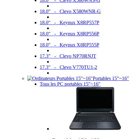
18.0" - Clevo X580WNS-G
18.0" - Clevo X580WNR-G
18.0" - Keynux X8RP557P
18.0" - Keynux X8RP556P
18.0" - Keynux X8RP555P
17.3" - Clevo NP70RNJT
17.3" - Clevo V770TU1-2
Portables 15"~16"
Tous les PC portables 15"~16"