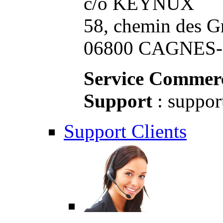
c/o KEYNUX
58, chemin des G
06800 CAGNES-S
Service Commerc
Support
: suppor
Support Clients