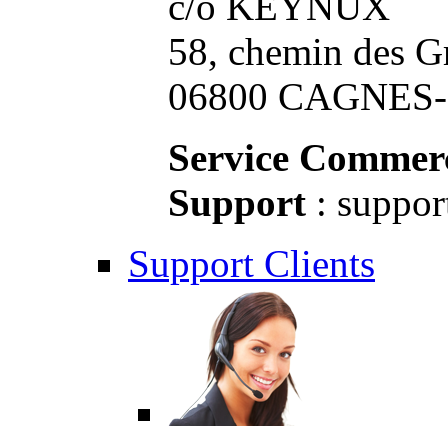
c/o KEYNUX
58, chemin des G
06800 CAGNES-S
Service Commerc
Support
: suppor
Support Clients