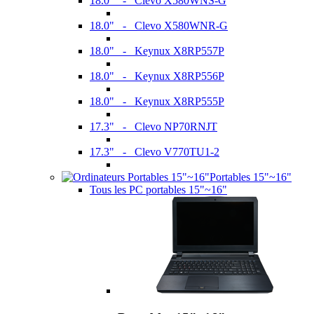
18.0" - Clevo X580WNS-G
18.0" - Clevo X580WNR-G
18.0" - Keynux X8RP557P
18.0" - Keynux X8RP556P
18.0" - Keynux X8RP555P
17.3" - Clevo NP70RNJT
17.3" - Clevo V770TU1-2
Portables 15"~16"
Tous les PC portables 15"~16"