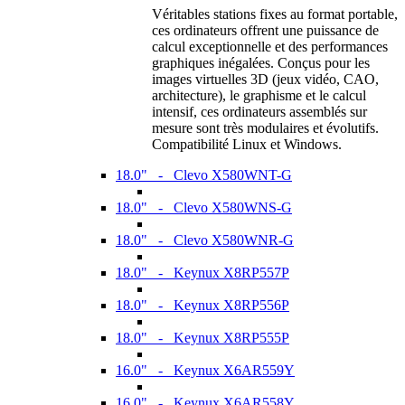
Véritables stations fixes au format portable,
ces ordinateurs offrent une puissance de
calcul exceptionnelle et des performances
graphiques inégalées. Conçus pour les
images virtuelles 3D (jeux vidéo, CAO,
architecture), le graphisme et le calcul
intensif, ces ordinateurs assemblés sur
mesure sont très modulaires et évolutifs.
Compatibilité Linux et Windows.
18.0" - Clevo X580WNT-G
18.0" - Clevo X580WNS-G
18.0" - Clevo X580WNR-G
18.0" - Keynux X8RP557P
18.0" - Keynux X8RP556P
18.0" - Keynux X8RP555P
16.0" - Keynux X6AR559Y
16.0" - Keynux X6AR558Y