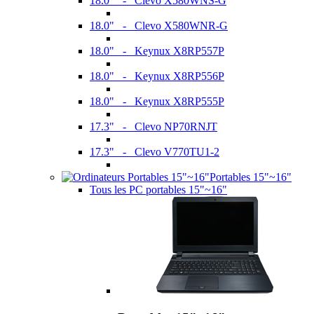
18.0" - Clevo X580WNS-G
18.0" - Clevo X580WNR-G
18.0" - Keynux X8RP557P
18.0" - Keynux X8RP556P
18.0" - Keynux X8RP555P
17.3" - Clevo NP70RNJT
17.3" - Clevo V770TU1-2
Portables 15"~16"
Tous les PC portables 15"~16"