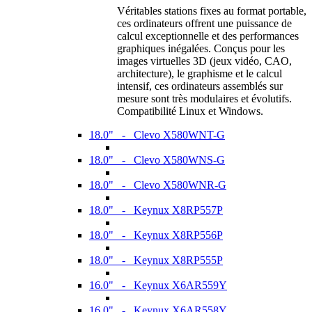
Véritables stations fixes au format portable,
ces ordinateurs offrent une puissance de
calcul exceptionnelle et des performances
graphiques inégalées. Conçus pour les
images virtuelles 3D (jeux vidéo, CAO,
architecture), le graphisme et le calcul
intensif, ces ordinateurs assemblés sur
mesure sont très modulaires et évolutifs.
Compatibilité Linux et Windows.
18.0" - Clevo X580WNT-G
18.0" - Clevo X580WNS-G
18.0" - Clevo X580WNR-G
18.0" - Keynux X8RP557P
18.0" - Keynux X8RP556P
18.0" - Keynux X8RP555P
16.0" - Keynux X6AR559Y
16.0" - Keynux X6AR558Y