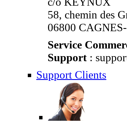
c/o KEYNUX
58, chemin des G
06800 CAGNES-S
Service Commerc
Support
: suppor
Support Clients