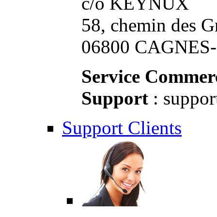
c/o KEYNUX
58, chemin des G
06800 CAGNES-S
Service Commerc
Support
: suppor
Support Clients